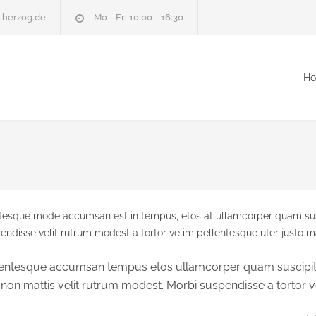
-herzog.de
Mo - Fr: 10:00 - 16:30
H
ntesque mode accumsan est in tempus, etos at ullamcorper quam susc
endisse velit rutrum modest a tortor velim pellentesque uter justo 
ellentesque accumsan tempus etos ullamcorper quam suscipit 
on mattis velit rutrum modest. Morbi suspendisse a tortor ve