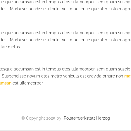
ntesque accumsan est in tempus etos ullamcorper, sem quam suscipit
est. Morbi suspendisse a tortor velim pellentesque uter justo magna
ntesque accumsan est in tempus etos ullamcorper, sem quam suscipit
dest. Morbi suspendisse a tortor velim pellentesque uter justo mag
vitae metus.
ntesque accumsan est in tempus etos ullamcorper, sem quam suscipit
 Suspendisse novum etos metro vehicula est gravida ornare non
mat
cumsan
est ullamcorper.
© Copyright 2025 by
Polsterwerkstatt Herzog