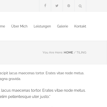
ome
Über Mich
Leistungen
Galerie
Kontakt
You Are Here:
HOME
/
TILING
ipit lacus maecenas tortor. Erates vitae node metus.
magna gravida.
lacus maecenas tortor. Erates vitae node metus.
lim pellentesque uter justo.“