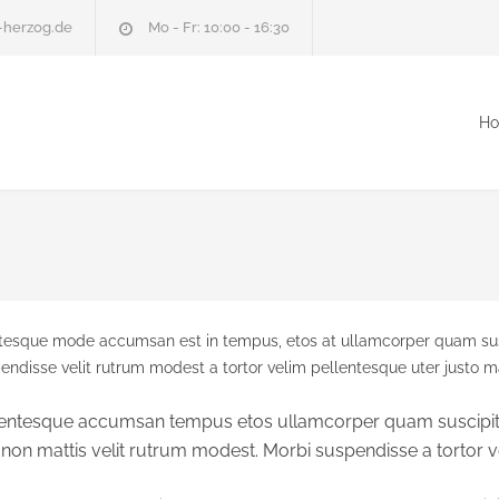
-herzog.de
Mo - Fr: 10:00 - 16:30
H
ntesque mode accumsan est in tempus, etos at ullamcorper quam susc
endisse velit rutrum modest a tortor velim pellentesque uter justo 
ellentesque accumsan tempus etos ullamcorper quam suscipit 
on mattis velit rutrum modest. Morbi suspendisse a tortor ve