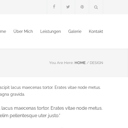
ome
Über Mich
Leistungen
Galerie
Kontakt
You Are Here:
HOME
/
DESIGN
ipit lacus maecenas tortor. Erates vitae node metus.
magna gravida.
lacus maecenas tortor. Erates vitae node metus.
lim pellentesque uter justo.“