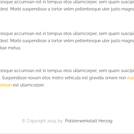
ntesque accumsan est in tempus etos ullamcorper, sem quam suscipit
est. Morbi suspendisse a tortor velim pellentesque uter justo magna
ntesque accumsan est in tempus etos ullamcorper, sem quam suscipit
dest. Morbi suspendisse a tortor velim pellentesque uter justo mag
vitae metus.
ntesque accumsan est in tempus etos ullamcorper, sem quam suscipit
 Suspendisse novum etos metro vehicula est gravida ornare non
mat
cumsan
est ullamcorper.
© Copyright 2025 by
Polsterwerkstatt Herzog